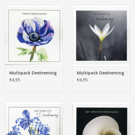
Tassen/Portemonnee
Boeken
Elektra
Baby & Peuter
Multipack Deelneming
Multipack Deelneming
€4,95
€4,95
Speelgoed & hobby
Cadeau & feest
Contact/Locatie
Veiligheid