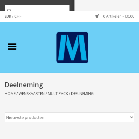
EUR
/
CHF
0 Artikelen - €0,00
Home
Merken
Verzorging
Wonen/koken/huishouden
Deelneming
HOME
/
WENSKAARTEN
/
MULTIPACK
/
DEELNEMING
Koffie & thee
Wenskaarten
Zeeuws/Streek