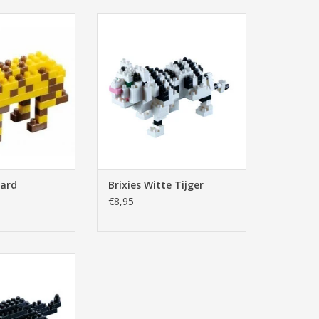
 Luipaard
Brixies Witte Tijger
N WINKELWAGEN
TOEVOEGEN AAN WINKELWAGEN
aard
Brixies Witte Tijger
€8,95
arte Panter
N WINKELWAGEN