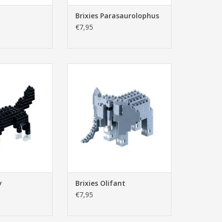
Brixies Parasaurolophus
€7,95
s Husky
Brixies Olifant
N WINKELWAGEN
TOEVOEGEN AAN WINKELWAGEN
y
Brixies Olifant
€7,95