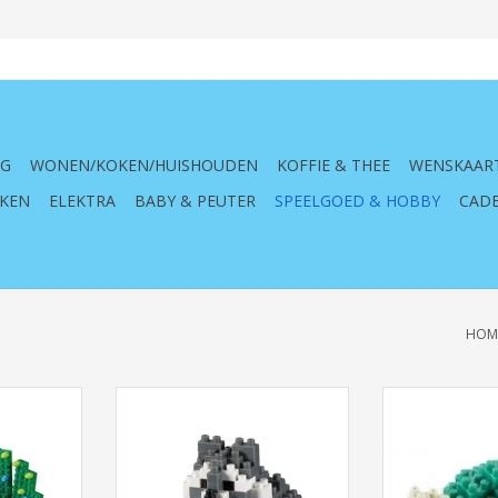
NG
WONEN/KOKEN/HUISHOUDEN
KOFFIE & THEE
WENSKAAR
KEN
ELEKTRA
BABY & PEUTER
SPEELGOED & HOBBY
CADE
HOM
w
Brixies Wasbeer
Brixies 
NKELWAGEN
TOEVOEGEN AAN WINKELWAGEN
TOEVOEGEN AA