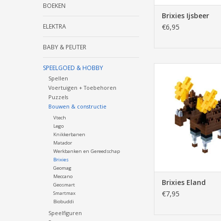
BOEKEN
Brixies Ijsbeer
ELEKTRA
€6,95
BABY & PEUTER
SPEELGOED & HOBBY
Brixies Elan
Spellen
TOEVOEGEN AAN WI
Voertuigen + Toebehoren
Puzzels
Bouwen & constructie
Vtech
Lego
Knikkerbanen
Matador
Werkbanken en Gereedschap
Brixies
Geomag
Meccano
Brixies Eland
Geosmart
€7,95
Smartmax
Biobuddi
Speelfiguren