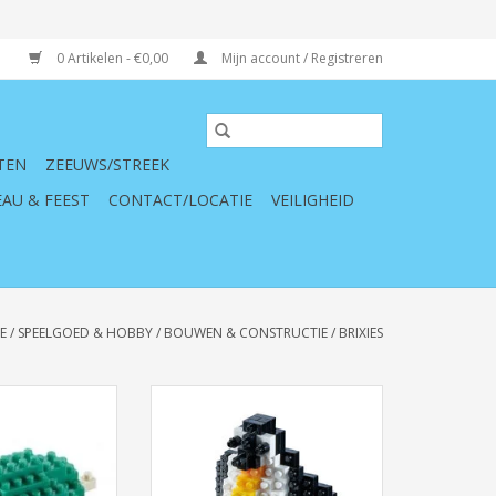
0 Artikelen - €0,00
Mijn account / Registreren
TEN
ZEEUWS/STREEK
AU & FEEST
CONTACT/LOCATIE
VEILIGHEID
E
/
SPEELGOED & HOBBY
/
BOUWEN & CONSTRUCTIE
/
BRIXIES
Schildpad
Brixies Pinguin
N WINKELWAGEN
TOEVOEGEN AAN WINKELWAGEN