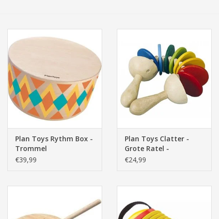
Tassen/Portemonnee
Boeken
Elektra
Baby & Peuter
Speelgoed & hobby
Plan Toys Rythm Box -
Plan Toys Clatter -
Trommel
Grote Ratel -
Cadeau & feest
Klepperaar
€39,99
€24,99
Contact/Locatie
Veiligheid