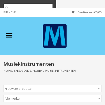
EUR
/
CHF
0 Artikelen - €0,00
Home
Merken
Verzorging
Wonen/koken/huishouden
Muziekinstrumenten
HOME
/
SPEELGOED & HOBBY
/
MUZIEKINSTRUMENTEN
Koffie & thee
Wenskaarten
Zeeuws/Streek