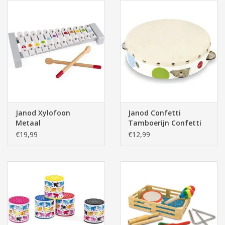
Janod Xylofoon
Janod Confetti
Metaal
Tamboerijn Confetti
met Trommelvel
€19,99
€12,99