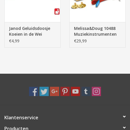
Janod Geluidsdoosje
Melissa&Doug 10488
Koeien in de Wei
Muziekinstrumenten
Assorti (Prijs/Stuk)
Set
€4,99
€29,99
Klantenservice
Producten