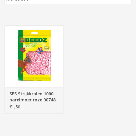
Tassen/Portemonnee
Boeken
Elektra
Baby & Peuter
Speelgoed & hobby
SES Strijkkralen 1000
Cadeau & feest
parelmoer roze 00748
€1,50
Contact/Locatie
Veiligheid