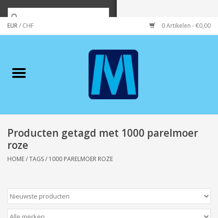
EUR
/
CHF
0 Artikelen - €0,00
Home
Merken
Verzorging
Wonen/koken/huishouden
Producten getagd met 1000 parelmoer
roze
Koffie & thee
HOME
/
TAGS
/
1000 PARELMOER ROZE
Wenskaarten
Zeeuws/Streek