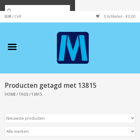
EUR
/
CHF
0 Artikelen - €0,00
Home
Merken
Verzorging
Wonen/koken/huishouden
Producten getagd met 13815
HOME
/
TAGS
/
13815
Koffie & thee
Wenskaarten
Zeeuws/Streek