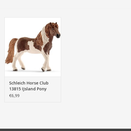
Tassen/Portemonnee
Boeken
Elektra
Baby & Peuter
Speelgoed & hobby
Schleich Horse Club
13815 IJsland Pony
Cadeau & feest
Hengst
€6,99
Contact/Locatie
Veiligheid