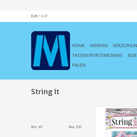
EUR
/
CHF
HOME
MERKEN
VERZORGI
TASSEN/PORTEMONNEE
BOE
PASEN
String It
Ravensburger 180912
Mini: Cats
TOEVOEGEN AAN WI
Min: €
0
Max: €
30