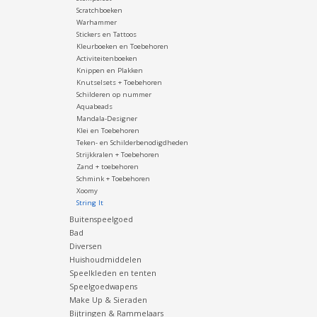
Scratchboeken
Warhammer
Stickers en Tattoos
Kleurboeken en Toebehoren
Activiteitenboeken
Knippen en Plakken
Knutselsets + Toebehoren
Schilderen op nummer
Aquabeads
Mandala-Designer
Klei en Toebehoren
Teken- en Schilderbenodigdheden
Strijkkralen + Toebehoren
Zand + toebehoren
Schmink + Toebehoren
Xoomy
String It
Buitenspeelgoed
Bad
Diversen
Huishoudmiddelen
Speelkleden en tenten
Speelgoedwapens
Make Up & Sieraden
Bijtringen & Rammelaars