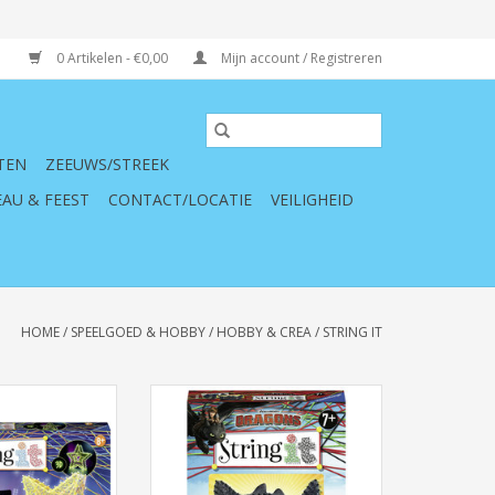
0 Artikelen - €0,00
Mijn account / Registreren
TEN
ZEEUWS/STREEK
AU & FEEST
CONTACT/LOCATIE
VEILIGHEID
HOME
/
SPEELGOED & HOBBY
/
HOBBY & CREA
/
STRING IT
0523 String It 3D
Ravensburger 180363 String It:
In The Dark
Dragons
TOEVOEGEN AAN WINKELWAGEN