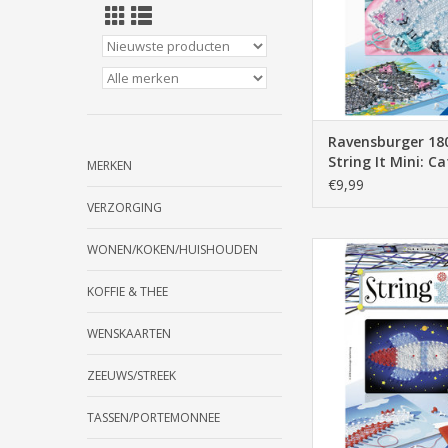
Ravensburger 18
String It Mini: Ca
MERKEN
€9,99
VERZORGING
Ravensburger 180356 
WONEN/KOKEN/HUISHOUDEN
Voertuig
KOFFIE & THEE
TOEVOEGEN AAN WI
WENSKAARTEN
ZEEUWS/STREEK
TASSEN/PORTEMONNEE