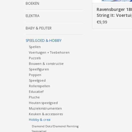
BOEKEN
Ravensburger 18
String It: Voertu
ELEKTRA
€9,99
BABY & PEUTER
SPEELGOED & HOBBY
Spellen
Voertuigen + Toebehoren
Puzzels
Bouwen & constructie
Speelfiguren
Poppen
Speelgoed
Rollenspellen
Educatief
Pluche
Houten speelgoed
Muziekinstrumenten
Keuken & accessoires
Hobby & crea
Diamond Dotz/Diamond Painting
Stempelset