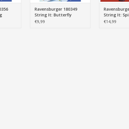
0356
Ravensburger 180349
Ravensburge
ig
String It: Butterfly
String It: S
€9,99
€14,99