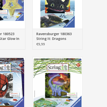
r 180523
Ravensburger 180363
Star Glow In
String It: Dragons
€9,99
80325 String It:
Ravensburger 180318 String It:
erman
Dinosaurus
N WINKELWAGEN
TOEVOEGEN AAN WINKELWAGEN