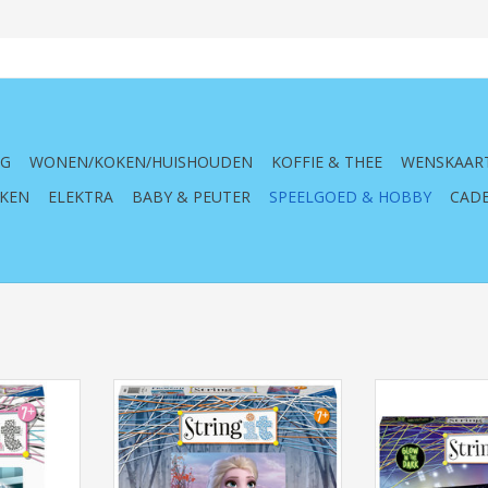
NG
WONEN/KOKEN/HUISHOUDEN
KOFFIE & THEE
WENSKAAR
KEN
ELEKTRA
BABY & PEUTER
SPEELGOED & HOBBY
CADE
 String It
Frozen, String It Midi, knutselen,
Ravensburger 18
elza, anna, olaf, frozen, disney,
Star Glow 
kind, kinderen, creatief, draadjes,
NKELWAGEN
TOEVOEGEN AAN WINKELWAGEN