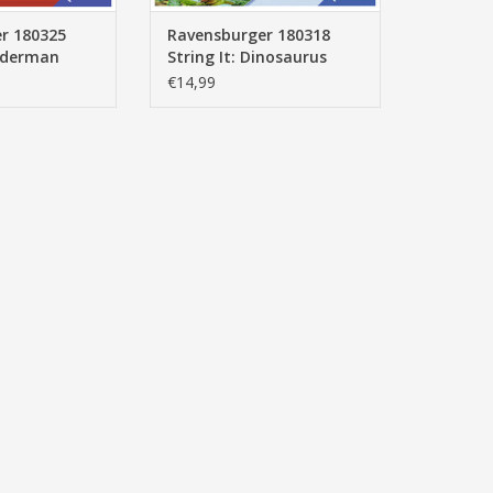
r 180325
Ravensburger 180318
piderman
String It: Dinosaurus
€14,99