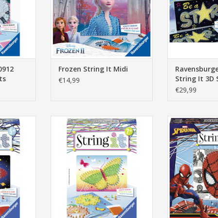
0912
Frozen String It Midi
Ravensburge
ts
String It 3D 
€14,99
The Dark
€29,99
String It:
Ravensburger 180349 String It:
Ravensburger 1
Butterfly
Spid
NKELWAGEN
TOEVOEGEN AAN WINKELWAGEN
TOEVOEGEN AA