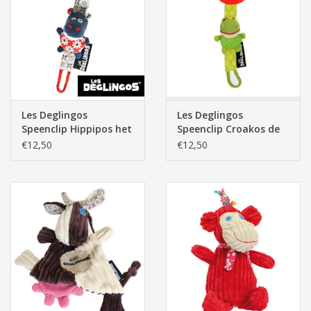
Les Deglingos
Les Deglingos
Speenclip Hippipos het
Speenclip Croakos de
Nijlpaard
Kikker
€12,50
€12,50