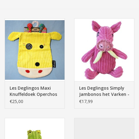
Tassen/Portemonnee
Boeken
Elektra
Baby & Peuter
Speelgoed & hobby
Les Deglingos Maxi
Les Deglingos Simply
Knuffeldoek Operchos
Jambonos het Varken -
Cadeau & feest
de Giraf
15cm
€25,00
€17,99
Contact/Locatie
Veiligheid