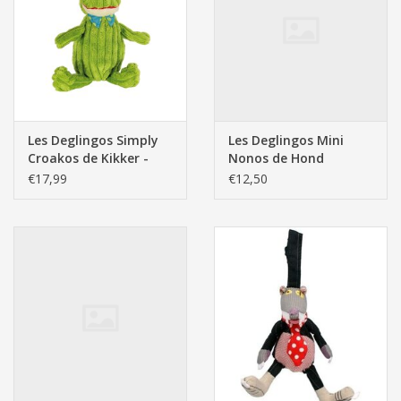
Pasen
Les Deglingos Simply
Les Deglingos Mini
Croakos de Kikker -
Nonos de Hond
15cm
€17,99
€12,50