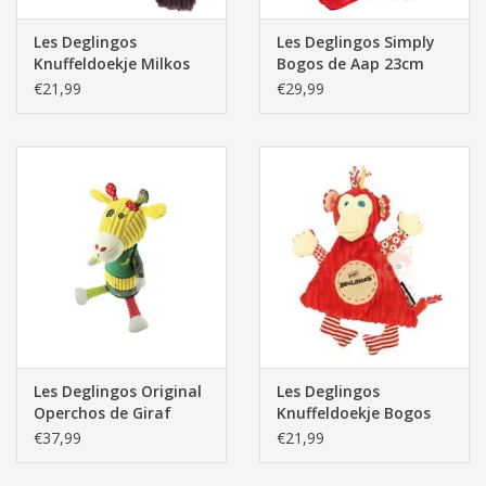
Les Deglingos
Les Deglingos Simply
Knuffeldoekje Milkos
Bogos de Aap 23cm
de Koe
€21,99
€29,99
Les Deglingos Original
Les Deglingos
Operchos de Giraf
Knuffeldoekje Bogos
de Aap
€37,99
€21,99