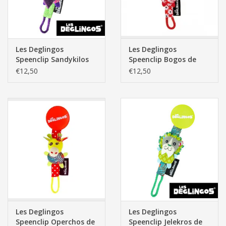
Les Deglingos
Les Deglingos
Speenclip Sandykilos
Speenclip Bogos de
de Olifant
Aap
€12,50
€12,50
Les Deglingos
Les Deglingos
Speenclip Operchos de
Speenclip Jelekros de