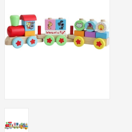
Tassen/Portemonnee
Boeken
Elektra
Baby & Peuter
Speelgoed & hobby
Cadeau & feest
Contact/Locatie
Veiligheid