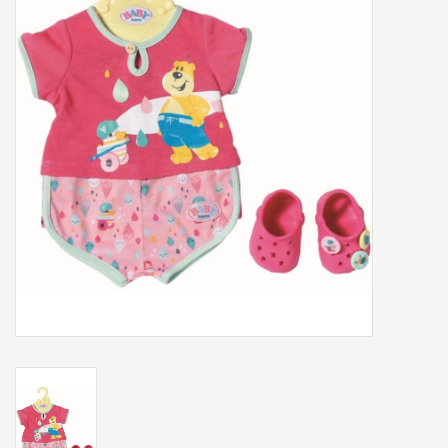
Tassen/Portemonnee
Boeken
Elektra
Baby & Peuter
Speelgoed & hobby
Cadeau & feest
Contact/Locatie
Veiligheid