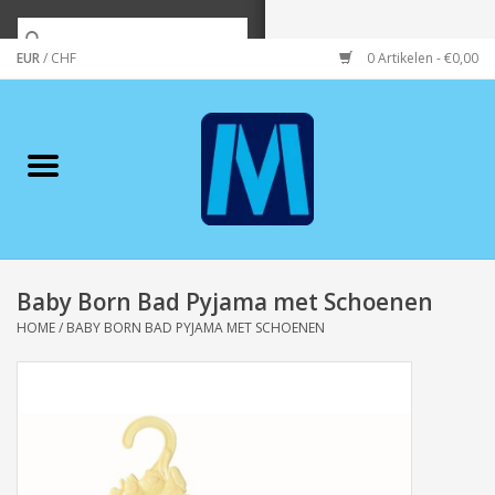
EUR
/
CHF
0 Artikelen - €0,00
Home
Merken
Verzorging
Wonen/koken/huishouden
Baby Born Bad Pyjama met Schoenen
HOME
/
BABY BORN BAD PYJAMA MET SCHOENEN
Koffie & thee
Wenskaarten
Zeeuws/Streek