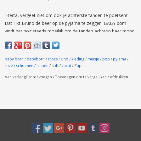
“Berta, vergeet niet om ook je achterste tanden te poetsen!”
Dat lijkt Bruno de beer op de pyjama te zeggen. BABY born
vindt het nog steeds moeilijk om de tanden achterin haar mond
te poetsen met de tandenborstel. Maar ze oefent ijverig op het
poetsen van haar tanden. Vooral als ze haar pyjama met korte
broek aan heeft, een eendelig kledingstuk met roze broekje met
baby born
/
babyborn
/
crocs
/
kind
/
kleding
/
meisje
/
pop
/
pyjama
/
druppelprint en roze top. Ze draagt roze schoenen met speldjes,
roze
/
schoenen
/
slapen
/
soft
/
zacht
/
Zapf
zodat haar kleine voetjes het niet koud krijgen op de tegelvloer.
Aan verlanglijst toevoegen
/
Toevoegen om te vergelijken
/
Afdrukken
Tanden poetsen in stijl, zogezegd.
• Originele kleding voor een BABY born-pop
• Zorgt voor meer speelopties, ontwikkelt de verbeeldingskracht
en stimuleert creatief rollenspel
• Heel makkelijk aan en uit te trekken
BABY born Bad Pyjama (43 cm) met eendelig kledingstuk en
schoenen. Inclusief kleerhangers.