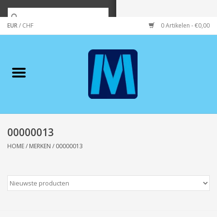
EUR
/
CHF
0 Artikelen - €0,00
Home
Merken
Verzorging
Wonen/koken/huishouden
00000013
HOME
/
MERKEN
/
00000013
Koffie & thee
Wenskaarten
Zeeuws/Streek