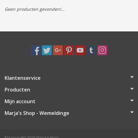
Geen producten gevonden!...
Tassen/Portemonnee
Boeken
Elektra
Baby & Peuter
Klantenservice
Speelgoed & hobby
Producten
Cadeau & feest
Mijn account
Marja's Shop - Wemeldinge
Contact/Locatie
Veiligheid
© Copyright 2026 Marja's Shop