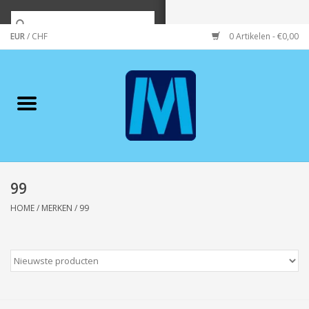
EUR
/
CHF
0 Artikelen - €0,00
Home
Merken
Verzorging
Wonen/koken/huishouden
99
HOME
/
MERKEN
/
99
Koffie & thee
Wenskaarten
Zeeuws/Streek