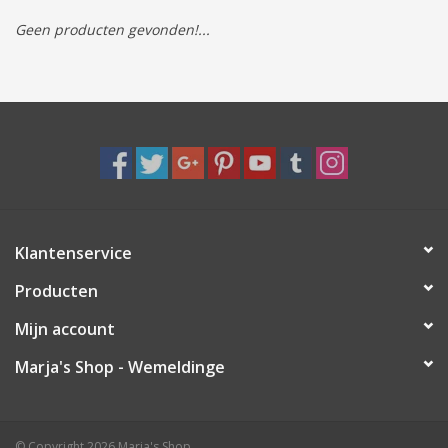
Geen producten gevonden!...
Tassen/Portemonnee
Boeken
Elektra
Baby & Peuter
Klantenservice
Speelgoed & hobby
Producten
Cadeau & feest
Mijn account
Marja's Shop - Wemeldinge
Contact/Locatie
Veiligheid
© Copyright 2026 Marja's Shop