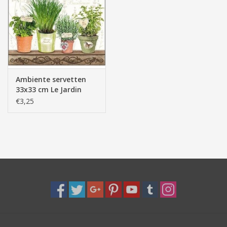
Pasen
Ambiente servetten
33x33 cm Le Jardin
Provence - kruiden
€3,25