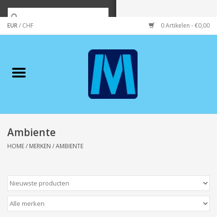
EUR
/
CHF
0 Artikelen - €0,00
Home
Merken
Verzorging
Wonen/koken/huishouden
Ambiente
HOME
/
MERKEN
/
AMBIENTE
Koffie & thee
Wenskaarten
Zeeuws/Streek