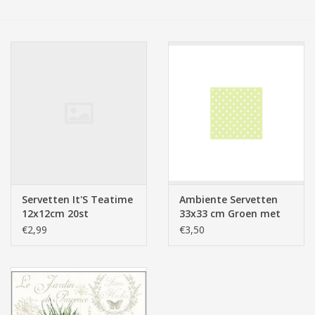
Tassen/Portemonnee
Boeken
Elektra
Baby & Peuter
Speelgoed & hobby
Servetten It'S Teatime
Ambiente Servetten
12x12cm 20st
33x33 cm Groen met
Cadeau & feest
witte stippen
€2,99
€3,50
Contact/Locatie
Veiligheid