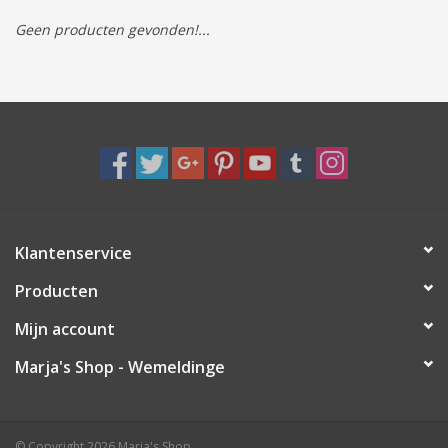
Geen producten gevonden!...
Tassen/Portemonnee
Boeken
Elektra
Baby & Peuter
Klantenservice
Speelgoed & hobby
Producten
Cadeau & feest
Mijn account
Marja's Shop - Wemeldinge
Contact/Locatie
Veiligheid
© Copyright 2026 Marja's Shop