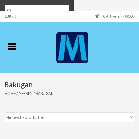
EUR
/
CHF
0 Artikelen - €0,00
Home
Merken
Verzorging
Wonen/koken/huishouden
Bakugan
HOME
/
MERKEN
/
BAKUGAN
Koffie & thee
Wenskaarten
Zeeuws/Streek