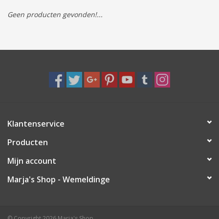
Geen producten gevonden!...
Tassen/Portemonnee
Boeken
Elektra
Baby & Peuter
Klantenservice
Speelgoed & hobby
Producten
Cadeau & feest
Mijn account
Marja's Shop - Wemeldinge
Contact/Locatie
Veiligheid
© Copyright 2026 Marja's Shop