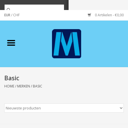
EUR
/
CHF
0 Artikelen - €0,00
Home
Merken
Verzorging
Wonen/koken/huishouden
Basic
HOME
/
MERKEN
/
BASIC
Koffie & thee
Wenskaarten
Zeeuws/Streek