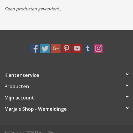
Geen producten gevonden!...
Tassen/Portemonnee
Boeken
Elektra
Baby & Peuter
Klantenservice
Speelgoed & hobby
Producten
Cadeau & feest
Mijn account
Marja's Shop - Wemeldinge
Contact/Locatie
Veiligheid
© Copyright 2026 Marja's Shop