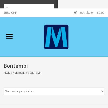
EUR
/
CHF
0 Artikelen - €0,00
Home
Merken
Verzorging
Wonen/koken/huishouden
Bontempi
HOME
/
MERKEN
/
BONTEMPI
Koffie & thee
Wenskaarten
Zeeuws/Streek