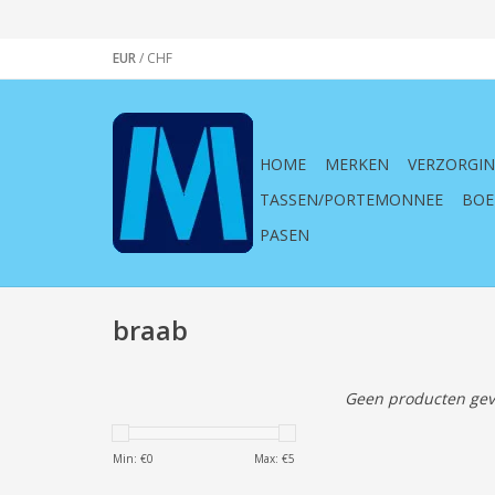
EUR
/
CHF
HOME
MERKEN
VERZORGI
TASSEN/PORTEMONNEE
BOE
PASEN
braab
Geen producten gev
Min: €
0
Max: €
5