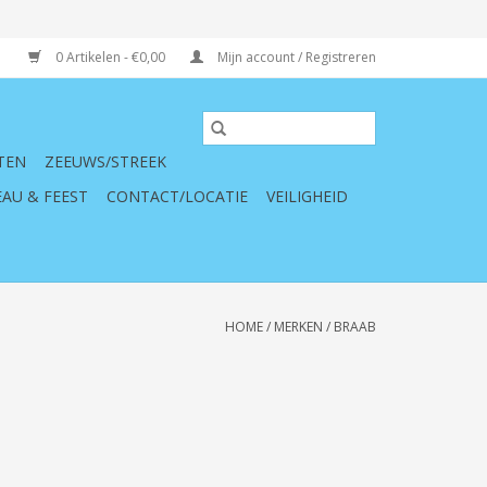
0 Artikelen - €0,00
Mijn account / Registreren
TEN
ZEEUWS/STREEK
AU & FEEST
CONTACT/LOCATIE
VEILIGHEID
HOME
/
MERKEN
/
BRAAB