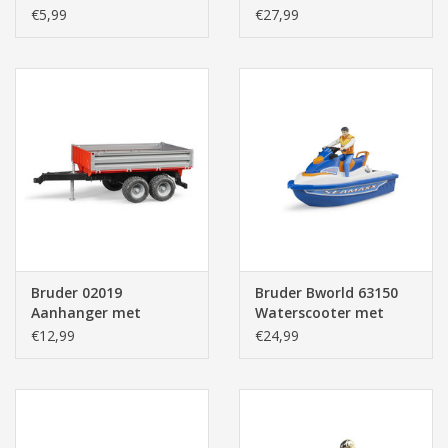
met Bestuurder en
€5,99
€27,99
Accessoires (1:16)
Bruder 02019
Bruder Bworld 63150
Aanhanger met
Waterscooter met
Schotten (1:16)
Bestuurder
€12,99
€24,99