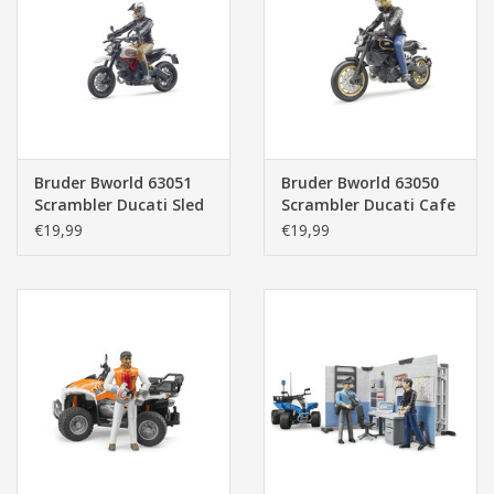
Bruder Bworld 63051
Bruder Bworld 63050
Scrambler Ducati Sled
Scrambler Ducati Cafe
en Berijder
Racer en Berijder
€19,99
€19,99