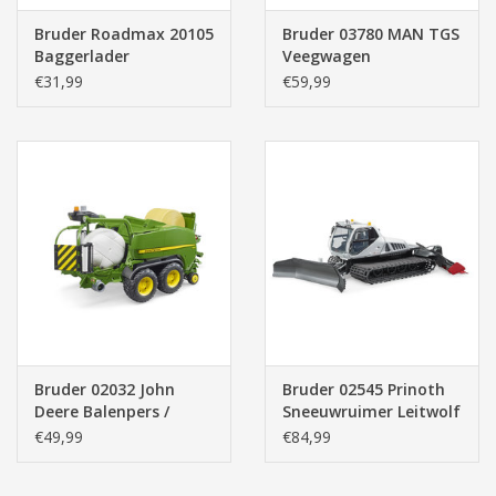
Bruder Roadmax 20105
Bruder 03780 MAN TGS
Baggerlader
Veegwagen
€31,99
€59,99
Bruder 02032 John
Bruder 02545 Prinoth
Deere Balenpers /
Sneeuwruimer Leitwolf
Wikkel Combinatie
(1:16)
€49,99
€84,99
(1:16)