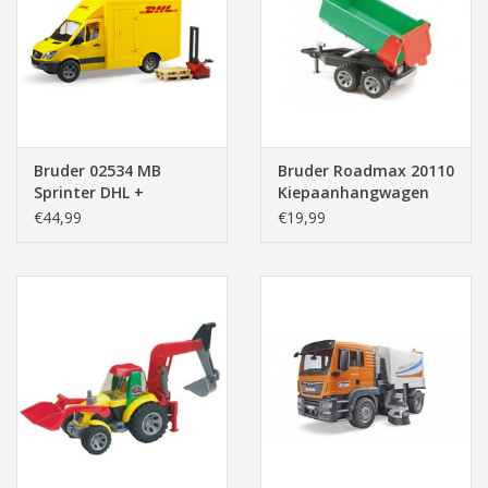
Pasen
Bruder 02534 MB
Bruder Roadmax 20110
Sprinter DHL +
Kiepaanhangwagen
Handpallettruck
€44,99
€19,99