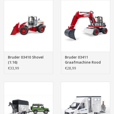
Bruder 03410 Shovel
Bruder 03411
(1:16)
Graafmachine Rood
(1:16)
€33,99
€28,99