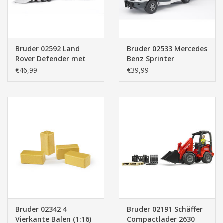
Bruder 02592 Land
Bruder 02533 Mercedes
Rover Defender met
Benz Sprinter
Paardentrailer en
Paardentransport + 1
€46,99
€39,99
Paard (1:16)
Paard
Bruder 02342 4
Bruder 02191 Schäffer
Vierkante Balen (1:16)
Compactlader 2630