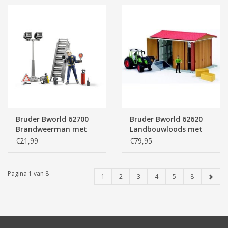
Bruder Bworld 62700
Bruder Bworld 62620
Brandweerman met
Landbouwloods met
Accessoires
Fendt 209S en
€21,99
€79,95
Accessoires
Pagina 1 van 8
1
2
3
4
5
8