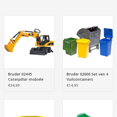
Tassen/Portemonnee
Boeken
Elektra
Baby & Peuter
Speelgoed & hobby
Bruder 02445
Bruder 02606 Set van 4
Caterpillar mobiele
Vuilcontainers
Cadeau & feest
graafmachine
€34,99
€14,95
Contact/Locatie
Veiligheid