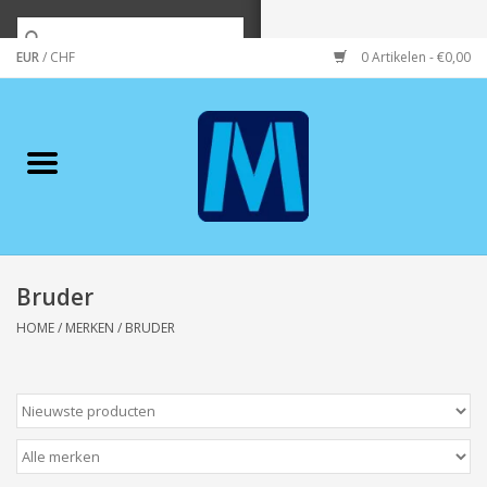
EUR
/
CHF
0 Artikelen - €0,00
Home
Merken
Verzorging
Wonen/koken/huishouden
Bruder
HOME
/
MERKEN
/
BRUDER
Koffie & thee
Wenskaarten
Zeeuws/Streek