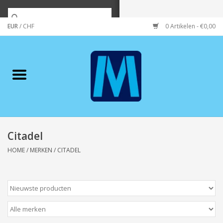
EUR
/
CHF
0 Artikelen - €0,00
Home
Merken
Verzorging
Wonen/koken/huishouden
Citadel
HOME
/
MERKEN
/
CITADEL
Koffie & thee
Wenskaarten
Zeeuws/Streek