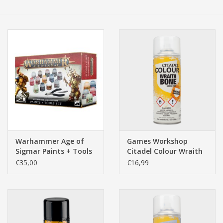
Tassen/Portemonnee
Boeken
Elektra
Baby & Peuter
Speelgoed & hobby
Warhammer Age of
Games Workshop
Sigmar Paints + Tools
Citadel Colour Wraith
Cadeau & feest
Set
Bone Spray 400ml
€35,00
€16,99
Contact/Locatie
Veiligheid