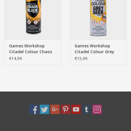
Pasen
Games Workshop
Games Workshop
Citadel Colour Chaos
Citadel Colour Grey
Black Spray 400ml
Seer Spray 400ml
€14,99
€15,99