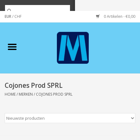
EUR
/
CHF
0 Artikelen - €0,00
Home
Merken
Verzorging
Wonen/koken/huishouden
Cojones Prod SPRL
HOME
/
MERKEN
/
COJONES PROD SPRL
Koffie & thee
Wenskaarten
Zeeuws/Streek