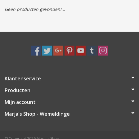
Geen producten gevonden!...
Tassen/Portemonnee
Boeken
Elektra
Baby & Peuter
Klantenservice
Speelgoed & hobby
Producten
Cadeau & feest
Mijn account
Marja's Shop - Wemeldinge
Contact/Locatie
Veiligheid
© Copyright 2026 Marja's Shop