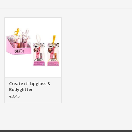
Tassen/Portemonnee
Boeken
Elektra
Baby & Peuter
Speelgoed & hobby
Create it! Lipgloss &
Bodyglitter
Cadeau & feest
€3,45
Contact/Locatie
Veiligheid