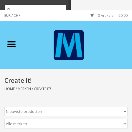
EUR
/
CHF
0 Artikelen - €0,00
Home
Merken
Verzorging
Wonen/koken/huishouden
Create it!
HOME
/
MERKEN
/
CREATE IT!
Koffie & thee
Wenskaarten
Zeeuws/Streek