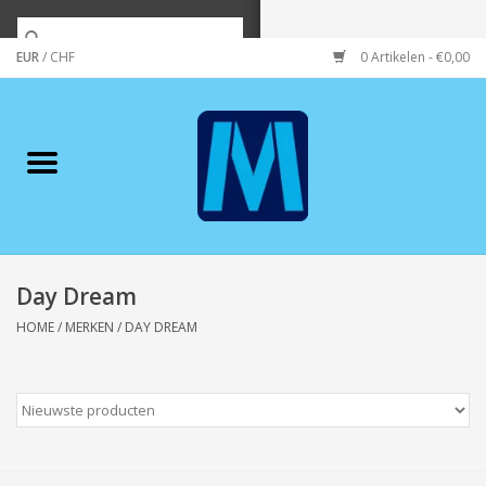
EUR
/
CHF
0 Artikelen - €0,00
Home
Merken
Verzorging
Wonen/koken/huishouden
Day Dream
HOME
/
MERKEN
/
DAY DREAM
Koffie & thee
Wenskaarten
Zeeuws/Streek