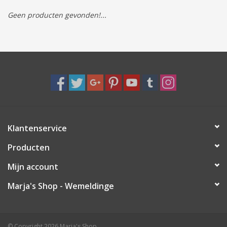
Geen producten gevonden!...
Tassen/Portemonnee
Boeken
Elektra
Baby & Peuter
Klantenservice
Speelgoed & hobby
Producten
Cadeau & feest
Mijn account
Marja's Shop - Wemeldinge
Contact/Locatie
Veiligheid
© Copyright 2026 Marja's Shop