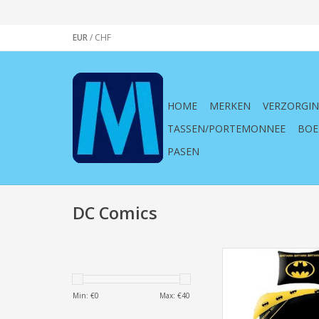
EUR
/
CHF
HOME
MERKEN
VERZORGI
TASSEN/PORTEMONNEE
BOE
PASEN
DC Comics
Dekbedovertrek 
(140x200cm
TOEVOEGEN AAN WI
Min: €
0
Max: €
40