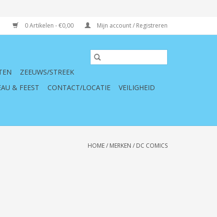
0 Artikelen - €0,00
Mijn account / Registreren
TEN
ZEEUWS/STREEK
AU & FEEST
CONTACT/LOCATIE
VEILIGHEID
HOME
/
MERKEN
/
DC COMICS