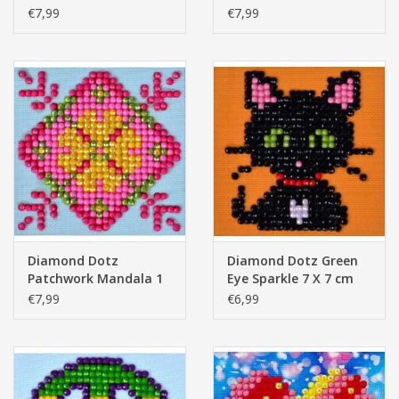
(7 X 7 cm)
€7,99
€7,99
Diamond Dotz
Diamond Dotz Green
Patchwork Mandala 1
Eye Sparkle 7 X 7 cm
(7 X 7 cm)
€7,99
€6,99