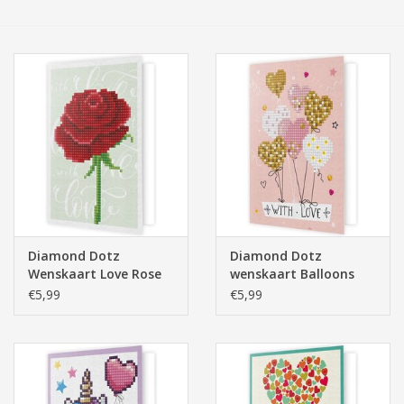
Tassen/Portemonnee
Boeken
Elektra
Baby & Peuter
Speelgoed & hobby
Diamond Dotz
Diamond Dotz
Wenskaart Love Rose
wenskaart Balloons
Cadeau & feest
with Love
€5,99
€5,99
Contact/Locatie
Veiligheid