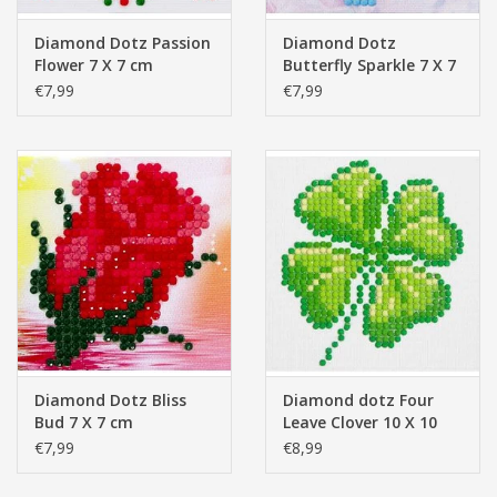
Diamond Dotz Passion
Diamond Dotz
Flower 7 X 7 cm
Butterfly Sparkle 7 X 7
cm
€7,99
€7,99
Diamond Dotz Bliss
Diamond dotz Four
Bud 7 X 7 cm
Leave Clover 10 X 10
€7,99
€8,99