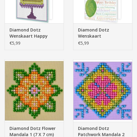
Diamond Dotz
Diamond Dotz
Wenskaart Happy
Wenskaart
Birthday Taart
Gefeliciteerd
€5,99
€5,99
Ballonnen
Diamond Dotz Flower
Diamond Dotz
Mandala 1 (7 X 7 cm)
Patchwork Mandala 2