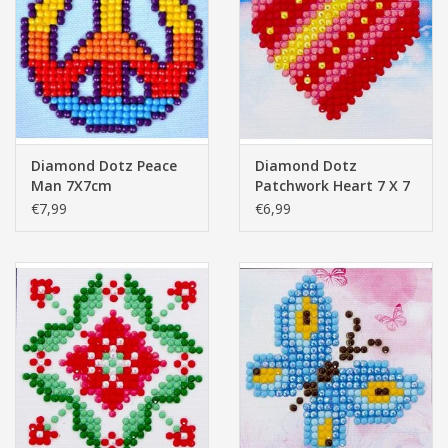
Diamond Dotz Peace
Diamond Dotz
Man 7X7cm
Patchwork Heart 7 X 7
cm
€7,99
€6,99