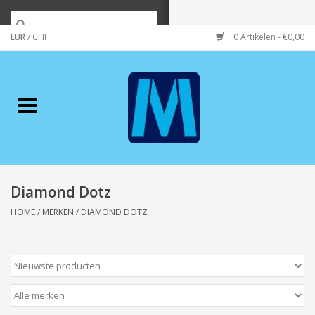
EUR
/
CHF
0 Artikelen - €0,00
Home
Merken
Verzorging
Wonen/koken/huishouden
Diamond Dotz
HOME
/
MERKEN
/
DIAMOND DOTZ
Koffie & thee
Wenskaarten
Zeeuws/Streek