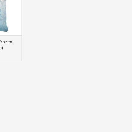
Frozen
m)