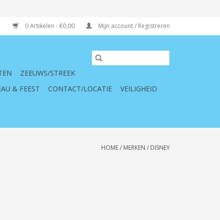
0 Artikelen - €0,00
Mijn account / Registreren
TEN
ZEEUWS/STREEK
AU & FEEST
CONTACT/LOCATIE
VEILIGHEID
HOME
/
MERKEN
/
DISNEY