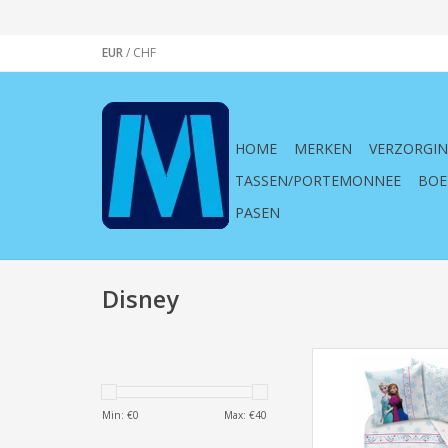
EUR
/
CHF
HOME
MERKEN
VERZORGI
TASSEN/PORTEMONNEE
BOE
PASEN
Disney
Dekbedovertrek Fro
(140x200cm
Min: €
0
Max: €
40