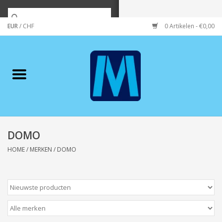
EUR
/
CHF
0 Artikelen - €0,00
Home
Merken
Verzorging
Wonen/koken/huishouden
DOMO
HOME
/
MERKEN
/
DOMO
Koffie & thee
Wenskaarten
Zeeuws/Streek