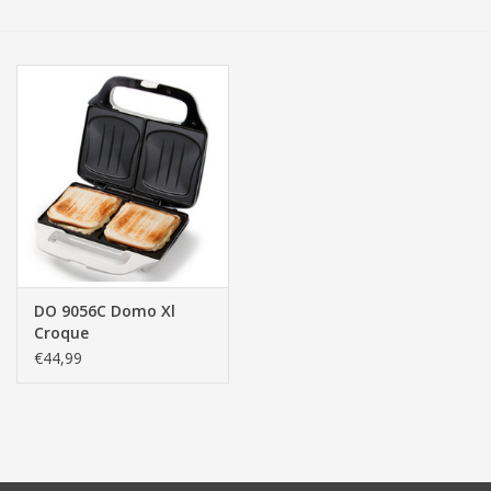
Tassen/Portemonnee
Boeken
Elektra
Baby & Peuter
Speelgoed & hobby
DO 9056C Domo Xl
Croque
Cadeau & feest
€44,99
Contact/Locatie
Veiligheid