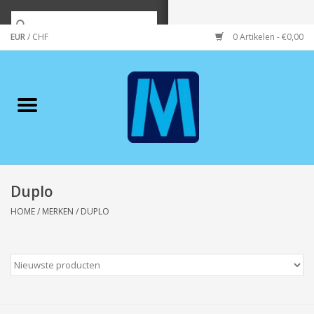
EUR
/
CHF
0 Artikelen - €0,00
Home
Merken
Verzorging
Wonen/koken/huishouden
Duplo
HOME
/
MERKEN
/
DUPLO
Koffie & thee
Wenskaarten
Zeeuws/Streek