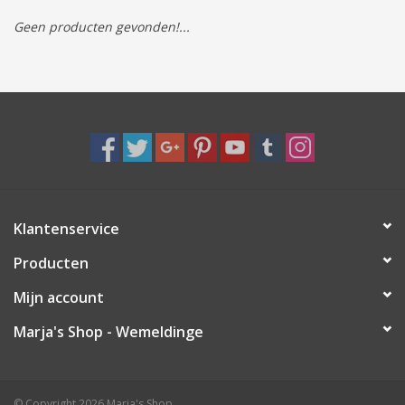
Geen producten gevonden!...
Tassen/Portemonnee
Boeken
Elektra
Baby & Peuter
Klantenservice
Speelgoed & hobby
Producten
Cadeau & feest
Mijn account
Marja's Shop - Wemeldinge
Contact/Locatie
Veiligheid
© Copyright 2026 Marja's Shop