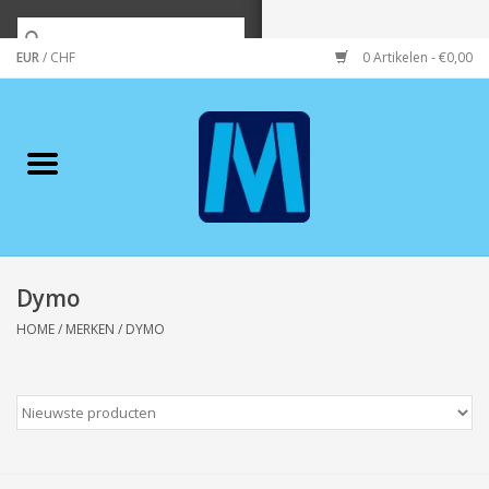
EUR
/
CHF
0 Artikelen - €0,00
Home
Merken
Verzorging
Wonen/koken/huishouden
Dymo
HOME
/
MERKEN
/
DYMO
Koffie & thee
Wenskaarten
Zeeuws/Streek