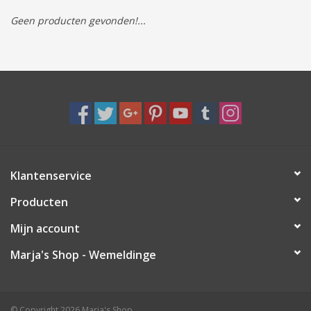
Geen producten gevonden!...
Tassen/Portemonnee
Boeken
Elektra
Baby & Peuter
Klantenservice
Speelgoed & hobby
Producten
Cadeau & feest
Mijn account
Marja's Shop - Wemeldinge
Contact/Locatie
Veiligheid
© Copyright 2026 Marja's Shop