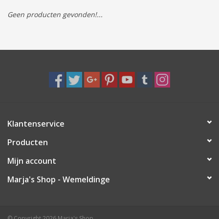
Geen producten gevonden!...
Tassen/Portemonnee
Boeken
Elektra
Baby & Peuter
Klantenservice
Speelgoed & hobby
Producten
Cadeau & feest
Mijn account
Marja's Shop - Wemeldinge
Contact/Locatie
Veiligheid
© Copyright 2026 Marja's Shop