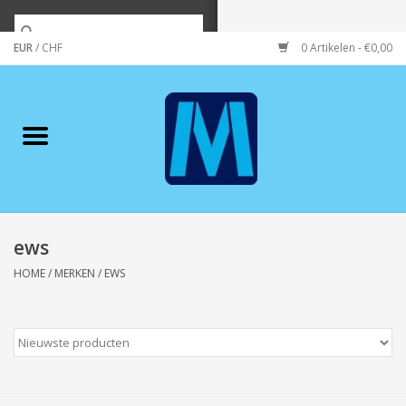
EUR
/
CHF
0 Artikelen - €0,00
Home
Merken
Verzorging
Wonen/koken/huishouden
ews
HOME
/
MERKEN
/
EWS
Koffie & thee
Wenskaarten
Zeeuws/Streek