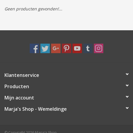
Geen producten gevonden!...
Tassen/Portemonnee
Boeken
Elektra
Baby & Peuter
Klantenservice
Speelgoed & hobby
Producten
Cadeau & feest
Mijn account
Marja's Shop - Wemeldinge
Contact/Locatie
Veiligheid
© Copyright 2026 Marja's Shop