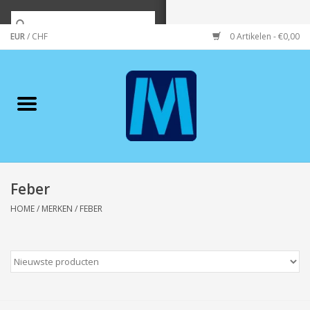
EUR
/
CHF
0 Artikelen - €0,00
Home
Merken
Verzorging
Wonen/koken/huishouden
Feber
HOME
/
MERKEN
/
FEBER
Koffie & thee
Wenskaarten
Zeeuws/Streek