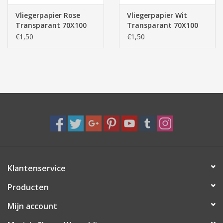
Vliegerpapier Rose
Vliegerpapier Wit
Transparant 70X100
Transparant 70X100
cm 1 rol
cm 1 rol
€1,50
€1,50
Klantenservice
Producten
Mijn account