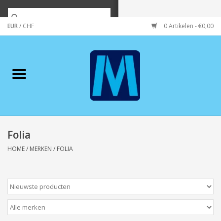
EUR
/
CHF
0 Artikelen - €0,00
Home
Merken
Verzorging
Wonen/koken/huishouden
Folia
HOME
/
MERKEN
/
FOLIA
Koffie & thee
Wenskaarten
Zeeuws/Streek