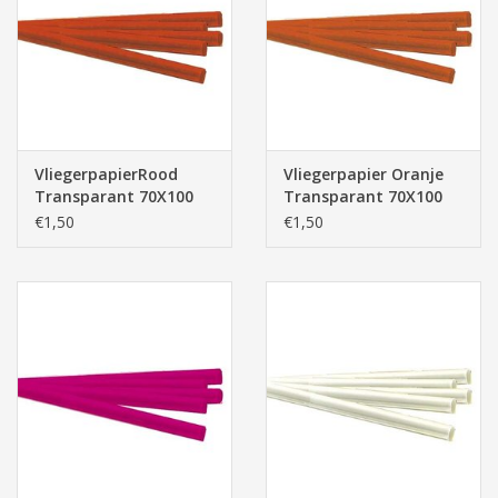
Pasen
VliegerpapierRood
Vliegerpapier Oranje
Transparant 70X100
Transparant 70X100
cm 1 rol
cm 1 rol
€1,50
€1,50