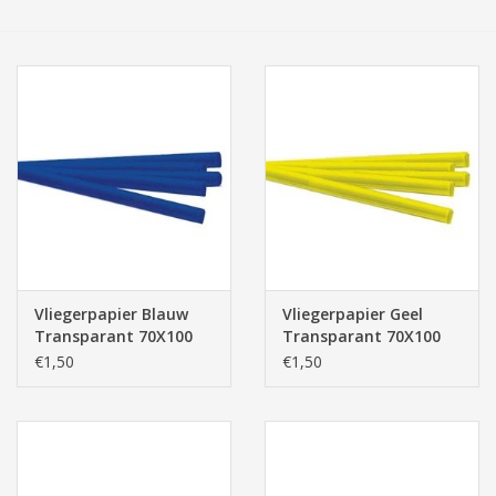
Tassen/Portemonnee
Boeken
Elektra
Baby & Peuter
Speelgoed & hobby
Vliegerpapier Blauw
Vliegerpapier Geel
Transparant 70X100
Transparant 70X100
Cadeau & feest
cm 1 rol
cm 1 rol
€1,50
€1,50
Contact/Locatie
Veiligheid