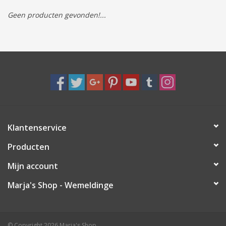
Geen producten gevonden!...
Tassen/Portemonnee
Boeken
Elektra
Baby & Peuter
Klantenservice
Speelgoed & hobby
Producten
Cadeau & feest
Mijn account
Marja's Shop - Wemeldinge
Contact/Locatie
Veiligheid
© Copyright 2026 Marja's Shop