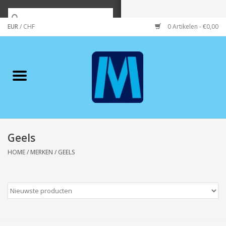
EUR
/
CHF
0 Artikelen - €0,00
Home
Merken
Verzorging
Wonen/koken/huishouden
Geels
HOME
/
MERKEN
/
GEELS
Koffie & thee
Wenskaarten
Zeeuws/Streek