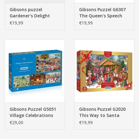
Gibsons puzzel
Gibsons Puzzel G6307
Gardener's Delight
The Queen's Speech
1000 stukjes
1000 stukjes
€19,99
€19,99
Gibsons Puzzel G5051
Gibsons Puzzel G2020
Village Celebrations
This Way to Santa
4x500 stukjes
1000 stukjes
€29,00
€19,99