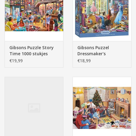
Pasen
Gibsons Puzzle Story
Gibsons Puzzel
Time 1000 stukjes
Dressmaker's
Daughter 500XL
€19,99
€18,99
stukjes