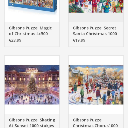
Gibsons Puzzel Magic
Gibsons Puzzel Secret
of Christmas 4x500
Santa Christmas 1000
stukjes
Limited Edition
€28,99
€19,99
Gibsons Puzzel Skating
Gibsons Puzzel
At Sunset 1000 stukjes
Christmas Chorus1000