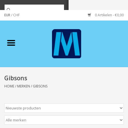
EUR
/
CHF
0 Artikelen - €0,00
Home
Merken
Verzorging
Wonen/koken/huishouden
Gibsons
HOME
/
MERKEN
/
GIBSONS
Koffie & thee
Wenskaarten
Zeeuws/Streek