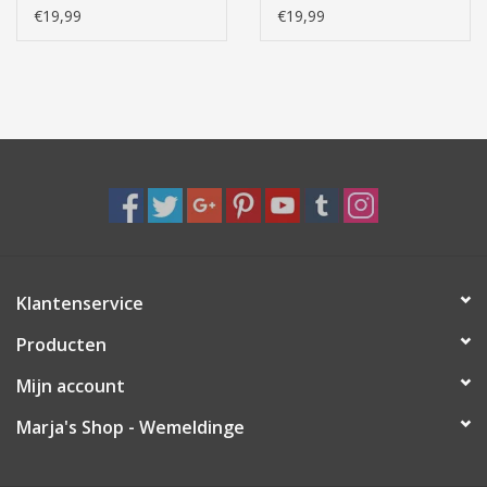
stukjes
€19,99
€19,99
Klantenservice
Producten
Mijn account
Marja's Shop - Wemeldinge