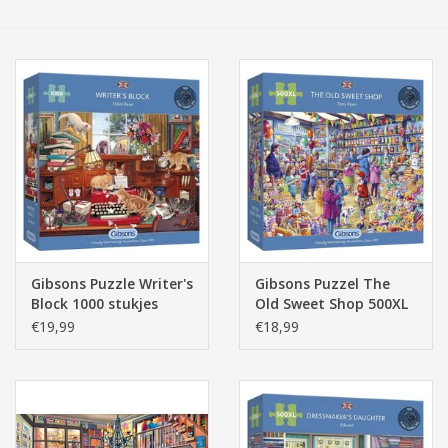
Tassen/Portemonnee
Boeken
Elektra
Baby & Peuter
Speelgoed & hobby
Gibsons Puzzle Writer's
Gibsons Puzzel The
Block 1000 stukjes
Old Sweet Shop 500XL
Cadeau & feest
stukjes
€19,99
€18,99
Contact/Locatie
Veiligheid