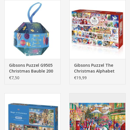
Gibsons Puzzel G9505
Gibsons Puzzel The
Christmas Bauble 200
Christmas Alphabet
stukjes
1000 stukjes
€7,50
€19,99