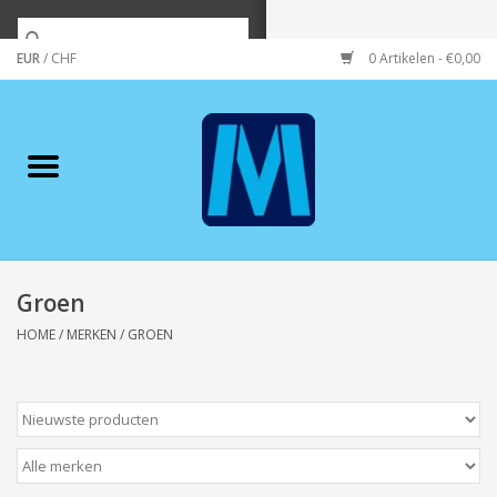
EUR
/
CHF
0 Artikelen - €0,00
Home
Merken
Verzorging
Wonen/koken/huishouden
Groen
HOME
/
MERKEN
/
GROEN
Koffie & thee
Wenskaarten
Zeeuws/Streek