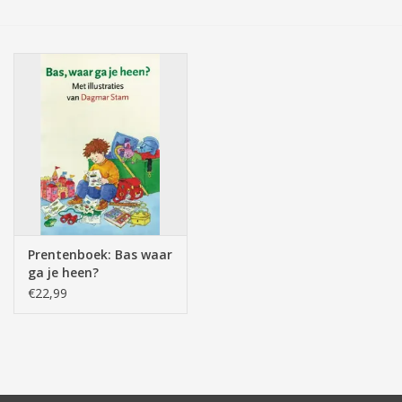
Tassen/Portemonnee
Boeken
Elektra
Baby & Peuter
Speelgoed & hobby
Prentenboek: Bas waar
ga je heen?
Cadeau & feest
€22,99
Contact/Locatie
Veiligheid