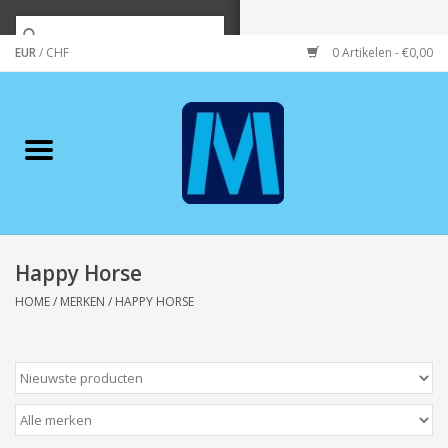
EUR
/
CHF
0 Artikelen - €0,00
Home
Merken
Verzorging
Wonen/koken/huishouden
Happy Horse
HOME
/
MERKEN
/
HAPPY HORSE
Koffie & thee
Wenskaarten
Zeeuws/Streek