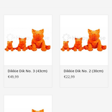
Tassen/Portemonnee
Boeken
Elektra
Baby & Peuter
Speelgoed & hobby
Dikkie Dik No. 3 (43cm)
Dikkie Dik No. 2 (30cm)
€49,99
€22,99
Cadeau & feest
Contact/Locatie
Veiligheid