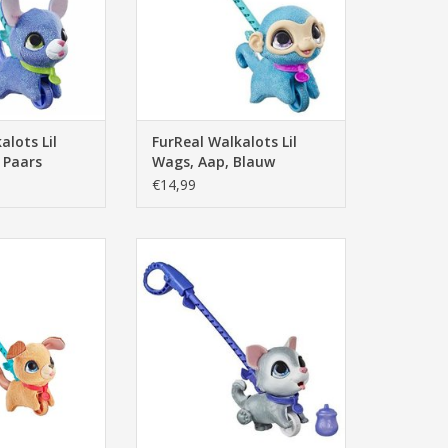
alots Lil
FurReal Walkalots Lil
 Paars
Wags, Aap, Blauw
€14,99
lots Lil Wags,
FurReal Peealots Lil Wags, Husky,
, Bruin
Grijs