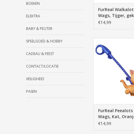
BOEKEN
FurReal Walkalots
Wags, Tijger, ge
ELEKTRA
€14,99
BABY & PEUTER
SPEELGOED & HOBBY
FurReal Peealots Lil 
Oranje
CADEAU & FEEST
TOEVOEGEN AAN WI
CONTACT/LOCATIE
VEILIGHEID
PASEN
FurReal Peealots 
Wags, Kat, Oranj
€14,99