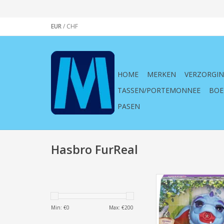
EUR
/
CHF
HOME
MERKEN
VERZORGI
TASSEN/PORTEMONNEE
BOE
PASEN
Hasbro FurReal
FurReal Torch het V
Draakje
Min: €
0
Max: €
200