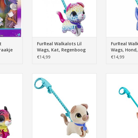
t
FurReal Walkalots Lil
FurReal Walk
raakje
Wags, Kat, Regenboog
Wags, Hond,
€14,99
€14,99
ags, Tijger,
FurReal Walkalots Lil Wags, Kitty,
FurReal Walka
Beige
Puppy
NKELWAGEN