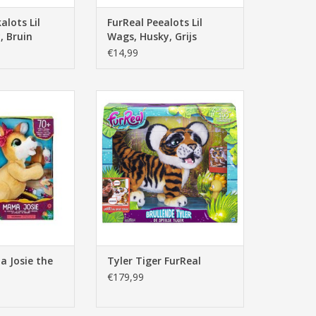
alots Lil
FurReal Peealots Lil
, Bruin
Wags, Husky, Grijs
€14,99
sie the Kangaroo
Tyler Tiger FurReal
N WINKELWAGEN
a Josie the
Tyler Tiger FurReal
€179,99