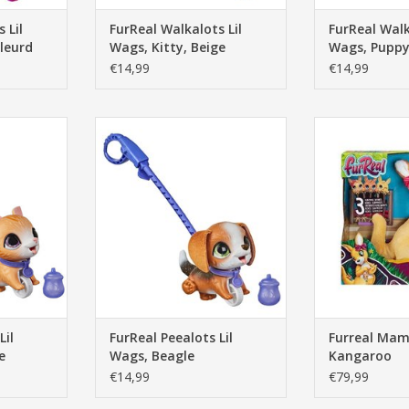
 Lil
FurReal Walkalots Lil
FurReal Walk
kleurd
Wags, Kitty, Beige
Wags, Puppy
€14,99
€14,99
Wags, Kat,
FurReal Peealots Lil Wags, Beagle
Furreal Mama Jo
TOEVOEGEN AAN WINKELWAGEN
TOEVOEGEN AA
NKELWAGEN
Lil
FurReal Peealots Lil
Furreal Mam
e
Wags, Beagle
Kangaroo
€14,99
€79,99