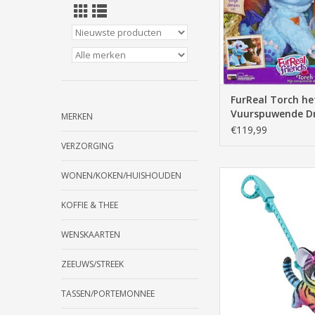
FurReal Torch he
Vuurspuwende D
MERKEN
€119,99
VERZORGING
FurReal Walkalots Lil W
WONEN/KOKEN/HUISHOUDEN
gekleurd
KOFFIE & THEE
TOEVOEGEN AAN WI
WENSKAARTEN
ZEEUWS/STREEK
TASSEN/PORTEMONNEE