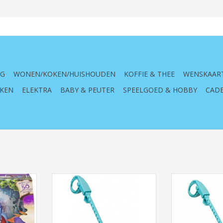
NG
WONEN/KOKEN/HUISHOUDEN
KOFFIE & THEE
WENSKAAR
KEN
ELEKTRA
BABY & PEUTER
SPEELGOED & HOBBY
CADE
uurspuwende
FurReal Walkalots Lil Wags, Kat,
FurReal Walkalot
Regenboog
Pa
TOEVOEGEN AAN WINKELWAGEN