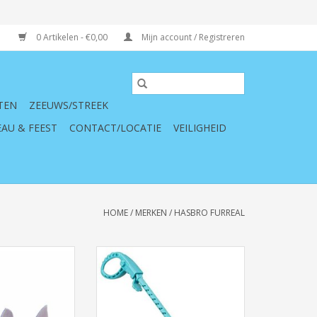
0 Artikelen - €0,00
Mijn account / Registreren
TEN
ZEEUWS/STREEK
AU & FEEST
CONTACT/LOCATIE
VEILIGHEID
HOME
/
MERKEN
/
HASBRO FURREAL
s Lil Wags, Hond,
FurReal Walkalots Lil Wags, Aap,
ars
Blauw
TOEVOEGEN AAN WINKELWAGEN