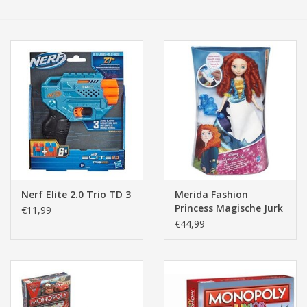
Tassen/Portemonnee
Boeken
Elektra
Baby & Peuter
Speelgoed & hobby
Nerf Elite 2.0 Trio TD 3
Merida Fashion
Princess Magische Jurk
€11,99
Cadeau & feest
Tienerpop
€44,99
Contact/Locatie
Veiligheid