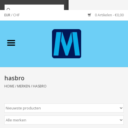
EUR
/
CHF
0 Artikelen - €0,00
Home
Merken
Verzorging
Wonen/koken/huishouden
hasbro
HOME
/
MERKEN
/
HASBRO
Koffie & thee
Wenskaarten
Zeeuws/Streek