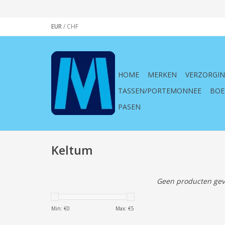
EUR
/
CHF
HOME
MERKEN
VERZORGI
TASSEN/PORTEMONNEE
BOE
PASEN
Keltum
Geen producten gev
Min: €
0
Max: €
5