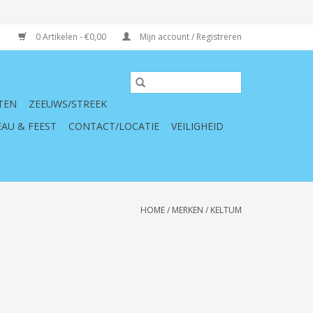
0 Artikelen - €0,00
Mijn account / Registreren
TEN
ZEEUWS/STREEK
AU & FEEST
CONTACT/LOCATIE
VEILIGHEID
HOME
/
MERKEN
/
KELTUM