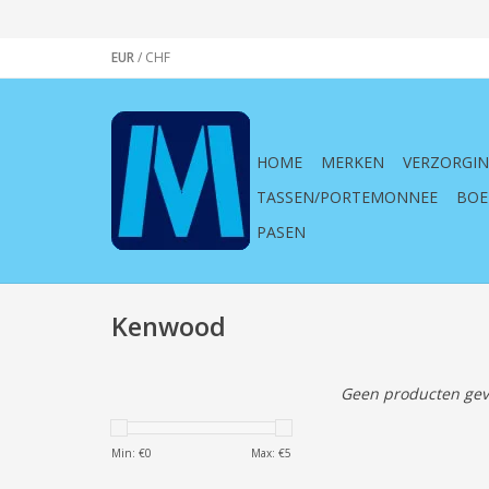
EUR
/
CHF
HOME
MERKEN
VERZORGI
TASSEN/PORTEMONNEE
BOE
PASEN
Kenwood
Geen producten gev
Min: €
0
Max: €
5