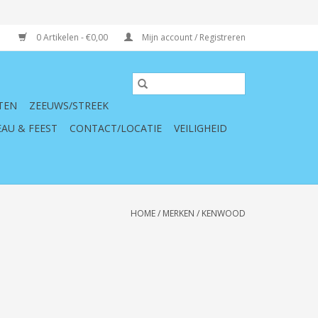
0 Artikelen - €0,00
Mijn account / Registreren
TEN
ZEEUWS/STREEK
AU & FEEST
CONTACT/LOCATIE
VEILIGHEID
HOME
/
MERKEN
/
KENWOOD