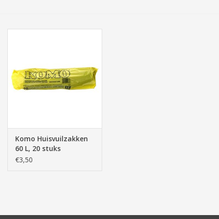
Tassen/Portemonnee
Boeken
Elektra
Baby & Peuter
Speelgoed & hobby
Komo Huisvuilzakken
60 L, 20 stuks
Cadeau & feest
€3,50
Contact/Locatie
Veiligheid