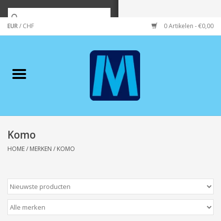
EUR
/
CHF
0 Artikelen - €0,00
Home
Merken
Verzorging
Wonen/koken/huishouden
Komo
HOME
/
MERKEN
/
KOMO
Koffie & thee
Wenskaarten
Zeeuws/Streek