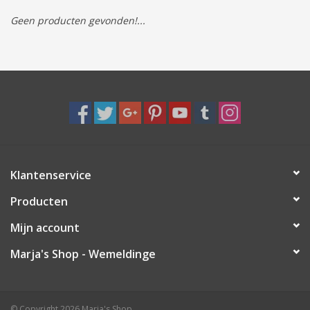
Geen producten gevonden!...
Tassen/Portemonnee
Boeken
Elektra
Baby & Peuter
Klantenservice
Speelgoed & hobby
Producten
Cadeau & feest
Mijn account
Marja's Shop - Wemeldinge
Contact/Locatie
Veiligheid
© Copyright 2026 Marja's Shop