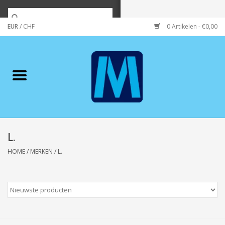
EUR
/
CHF
0 Artikelen - €0,00
Home
Merken
Verzorging
Wonen/koken/huishouden
L.
HOME
/
MERKEN
/
L.
Koffie & thee
Wenskaarten
Zeeuws/Streek