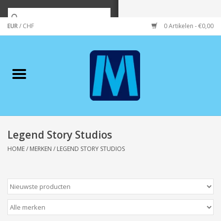
EUR
/
CHF
0 Artikelen - €0,00
Home
Merken
Verzorging
Wonen/koken/huishouden
Legend Story Studios
HOME
/
MERKEN
/
LEGEND STORY STUDIOS
Koffie & thee
Wenskaarten
Zeeuws/Streek