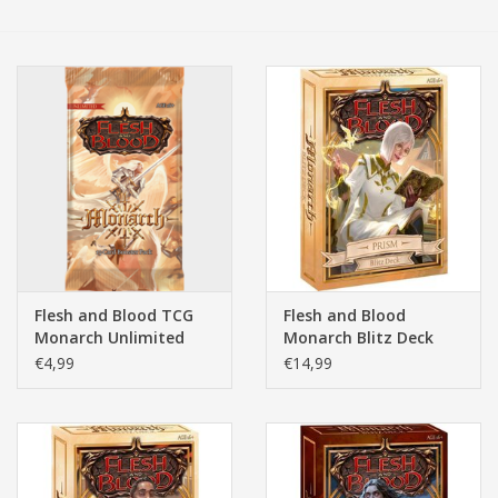
Tassen/Portemonnee
Boeken
Elektra
Baby & Peuter
Speelgoed & hobby
Flesh and Blood TCG
Flesh and Blood
Monarch Unlimited
Monarch Blitz Deck
Cadeau & feest
Boosterpack 15-card
Prism
€4,99
€14,99
Contact/Locatie
Veiligheid