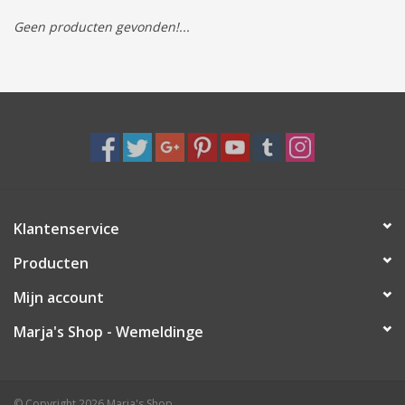
Geen producten gevonden!...
Tassen/Portemonnee
Boeken
Elektra
Baby & Peuter
Klantenservice
Speelgoed & hobby
Producten
Cadeau & feest
Mijn account
Marja's Shop - Wemeldinge
Contact/Locatie
Veiligheid
© Copyright 2026 Marja's Shop