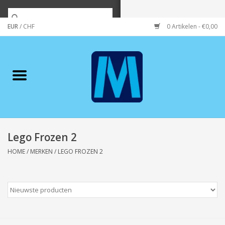
EUR
/
CHF
0 Artikelen - €0,00
Home
Merken
Verzorging
Wonen/koken/huishouden
Lego Frozen 2
HOME
/
MERKEN
/
LEGO FROZEN 2
Koffie & thee
Wenskaarten
Zeeuws/Streek