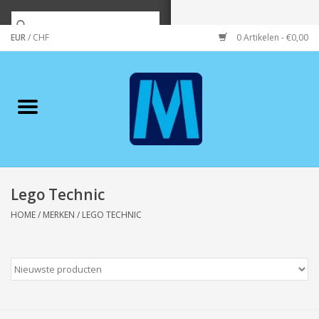
EUR
/
CHF
0 Artikelen - €0,00
Home
Merken
Verzorging
Wonen/koken/huishouden
Lego Technic
HOME
/
MERKEN
/
LEGO TECHNIC
Koffie & thee
Wenskaarten
Zeeuws/Streek