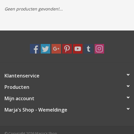
Geen producten gevonden!...
Tassen/Portemonnee
Boeken
Elektra
Baby & Peuter
Klantenservice
Speelgoed & hobby
Producten
Cadeau & feest
Mijn account
Marja's Shop - Wemeldinge
Contact/Locatie
Veiligheid
© Copyright 2026 Marja's Shop