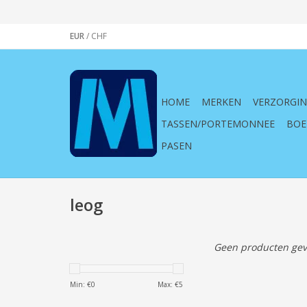
EUR
/
CHF
HOME
MERKEN
VERZORGI
TASSEN/PORTEMONNEE
BOE
PASEN
leog
Geen producten gev
Min: €
0
Max: €
5