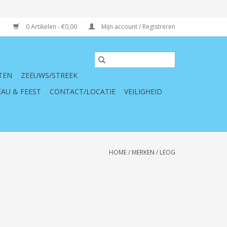
0 Artikelen - €0,00
Mijn account / Registreren
TEN
ZEEUWS/STREEK
AU & FEEST
CONTACT/LOCATIE
VEILIGHEID
HOME
/
MERKEN
/
LEOG