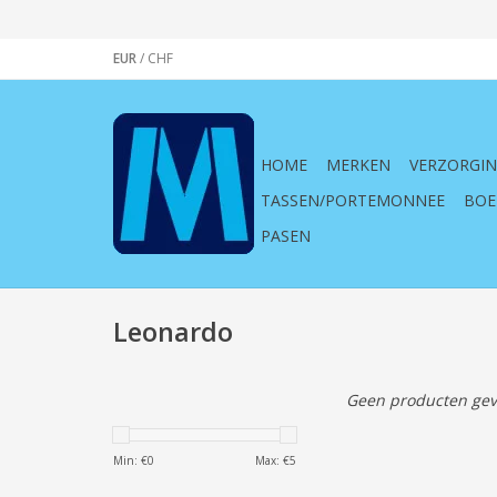
EUR
/
CHF
HOME
MERKEN
VERZORGI
TASSEN/PORTEMONNEE
BOE
PASEN
Leonardo
Geen producten gev
Min: €
0
Max: €
5