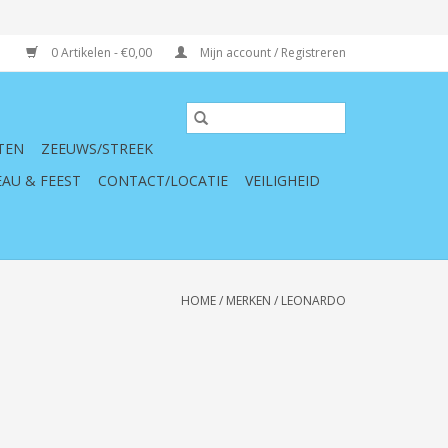
0 Artikelen - €0,00
Mijn account / Registreren
TEN
ZEEUWS/STREEK
AU & FEEST
CONTACT/LOCATIE
VEILIGHEID
HOME
/
MERKEN
/
LEONARDO