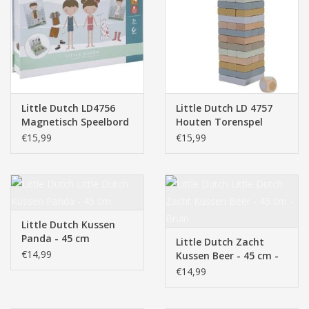
Pasen
Little Dutch LD4756
Little Dutch LD 4757
Magnetisch Speelbord
Houten Torenspel
- Dress Up Jim & Rosa
€15,99
€15,99
Little Dutch Kussen
Panda - 45 cm
Little Dutch Zacht
€14,99
Kussen Beer - 45 cm -
Bruin
€14,99