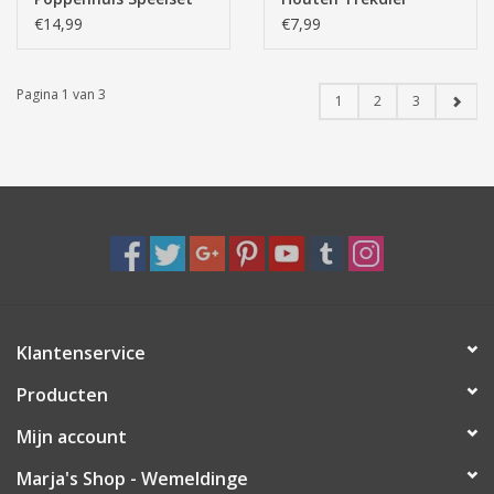
Keuken
Olifant
€14,99
€7,99
Pagina 1 van 3
1
2
3
Klantenservice
Producten
Mijn account
Marja's Shop - Wemeldinge