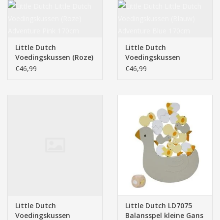
Little Dutch
Little Dutch
Voedingskussen (Roze)
Voedingskussen
Adventure Pink 170cm
(Blauw) Adventure Blue
€46,99
€46,99
170cm
Little Dutch
Little Dutch LD7075
Voedingskussen
Balansspel kleine Gans