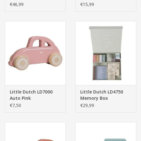
(Groen) Adventure
- Little Goose
€46,99
€15,99
Mint 170cm
Little Dutch LD7000
Little Dutch LD4750
Auto Pink
Memory Box
€7,50
€29,99