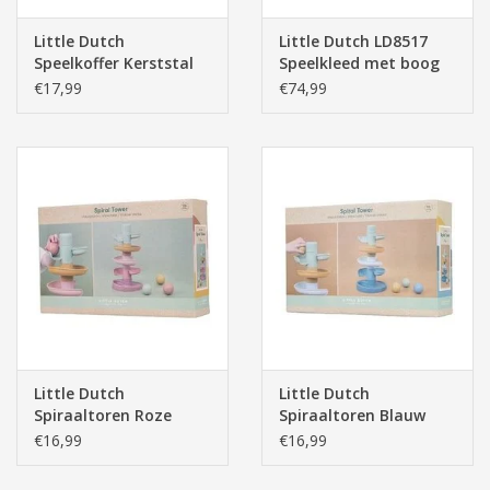
Little Dutch
Little Dutch LD8517
Speelkoffer Kerststal
Speelkleed met boog
Little Goose 99x91cm
€17,99
€74,99
Little Dutch
Little Dutch
Spiraaltoren Roze
Spiraaltoren Blauw
€16,99
€16,99