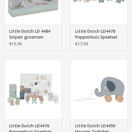
Little Dutch LD 4484
Little Dutch LD4478
Snijset groenten
Poppenhuis Speelset
Kinderkamer
€15,99
€17,99
Little Dutch LD4476
Little Dutch LD4450
Poppenhuis Speelset
Houten Trekdier