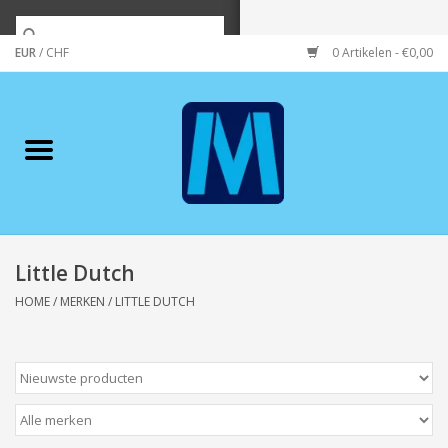
EUR
/
CHF
0 Artikelen - €0,00
Home
Merken
Verzorging
Wonen/koken/huishouden
Little Dutch
HOME
/
MERKEN
/
LITTLE DUTCH
Koffie & thee
Wenskaarten
Zeeuws/Streek