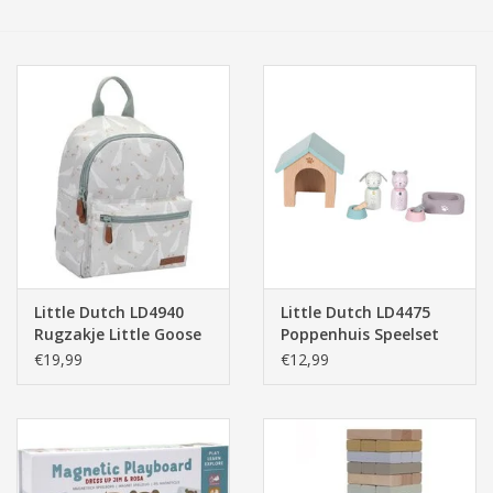
Tassen/Portemonnee
Boeken
Elektra
Baby & Peuter
Speelgoed & hobby
Little Dutch LD4940
Little Dutch LD4475
Rugzakje Little Goose
Poppenhuis Speelset
Cadeau & feest
Huisdieren
€19,99
€12,99
Contact/Locatie
Veiligheid