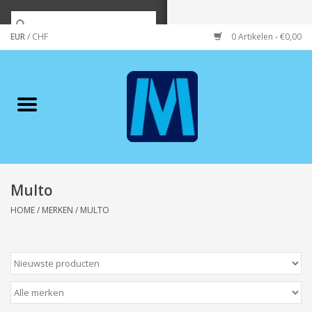
EUR
/
CHF
0 Artikelen - €0,00
Home
Merken
Verzorging
Wonen/koken/huishouden
Multo
HOME
/
MERKEN
/
MULTO
Koffie & thee
Wenskaarten
Zeeuws/Streek