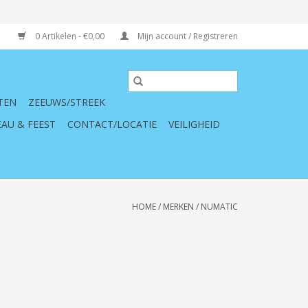
0 Artikelen - €0,00
Mijn account / Registreren
TEN
ZEEUWS/STREEK
AU & FEEST
CONTACT/LOCATIE
VEILIGHEID
HOME
/
MERKEN
/
NUMATIC