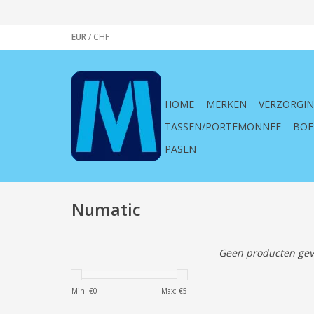
EUR
/
CHF
HOME
MERKEN
VERZORGI
TASSEN/PORTEMONNEE
BOE
PASEN
Numatic
Geen producten gev
Min: €
0
Max: €
5