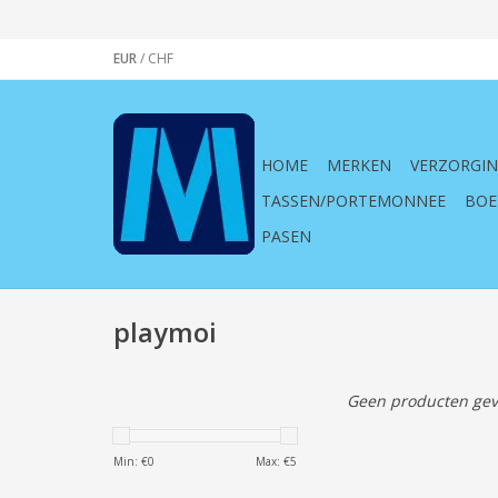
EUR
/
CHF
HOME
MERKEN
VERZORGI
TASSEN/PORTEMONNEE
BOE
PASEN
playmoi
Geen producten gev
Min: €
0
Max: €
5