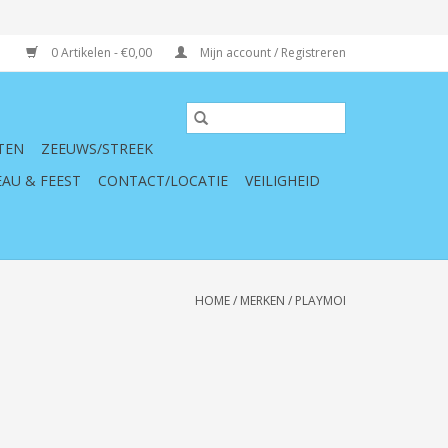
0 Artikelen - €0,00
Mijn account / Registreren
TEN
ZEEUWS/STREEK
AU & FEEST
CONTACT/LOCATIE
VEILIGHEID
HOME
/
MERKEN
/
PLAYMOI