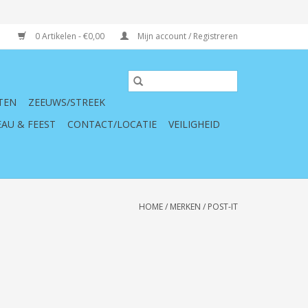
0 Artikelen - €0,00
Mijn account / Registreren
TEN
ZEEUWS/STREEK
AU & FEEST
CONTACT/LOCATIE
VEILIGHEID
HOME
/
MERKEN
/
POST-IT